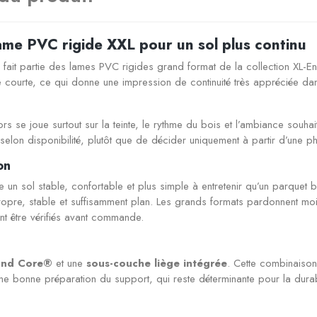
ame PVC rigide XXL pour un sol plus continu
fait partie des lames PVC rigides grand format de la collection XL-E
e courte, ce qui donne une impression de continuité très appréciée da
ors se joue surtout sur la teinte, le rythme du bois et l’ambiance so
elon disponibilité, plutôt que de décider uniquement à partir d’une ph
on
 un sol stable, confortable et plus simple à entretenir qu’un parquet bo
ropre, stable et suffisamment plan. Les grands formats pardonnent moin
vent être vérifiés avant commande.
und Core®
et une
sous-couche liège intégrée
. Cette combinaison
e bonne préparation du support, qui reste déterminante pour la durabili