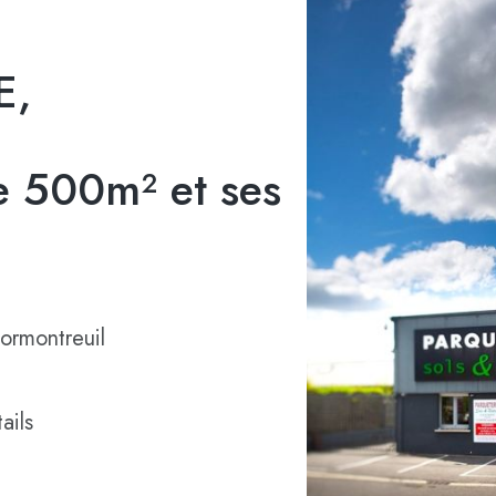
E,
 500m² et ses
ormontreuil
ails