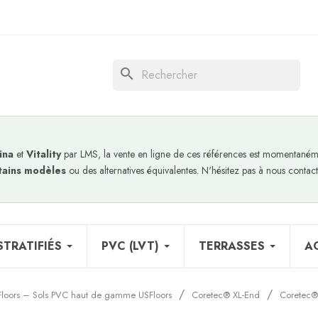
search
ina
et
Vitality
par LMS, la vente en ligne de ces références est momentanéme
tains modèles
ou des alternatives équivalentes. N'hésitez pas à nous contact
STRATIFIÉS
PVC (LVT)
TERRASSES
A
Floors – Sols PVC haut de gamme USFloors
Coretec® XL-End
Coretec®