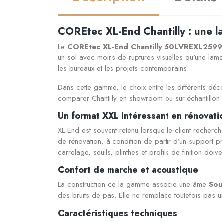
COREtec XL-End Chantilly : une l
Le
COREtec XL-End Chantilly 50LVREXL2599
un sol avec moins de ruptures visuelles qu’une lam
les bureaux et les projets contemporains.
Dans cette gamme, le choix entre les différents déc
comparer Chantilly en showroom ou sur échantillon s
Un format XXL intéressant en rénovati
XL-End est souvent retenu lorsque le client recherche
de rénovation, à condition de partir d’un support p
carrelage, seuils, plinthes et profils de finition doi
Confort de marche et acoustique
La construction de la gamme associe une âme
So
des bruits de pas. Elle ne remplace toutefois pas un
Caractéristiques techniques