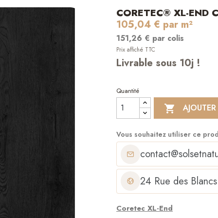
CORETEC® XL-END 
105,04 € par m²
151,26 € par colis
Prix affiché TTC
Livrable sous 10j !
Quantité
AJOUTER

Vous souhaitez utiliser ce pro
contact@solsetnatu
24 Rue des Blancs
Coretec XL-End