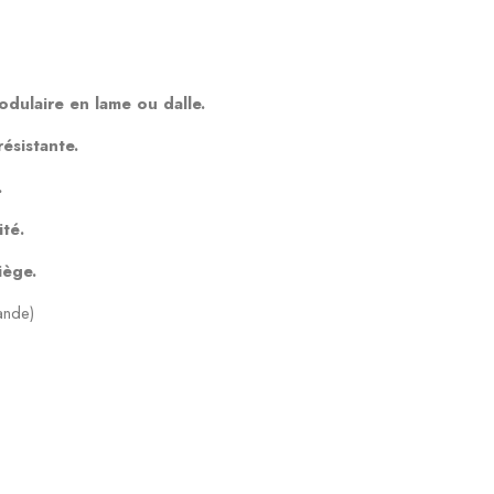
ulaire en lame ou dalle.
ésistante.
.
té.
iège.
ande)