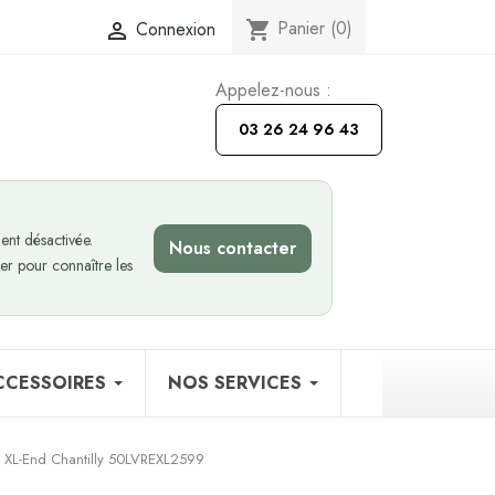
Panier
(0)
Connexion
shopping_cart

Appelez-nous :
03 26 24 96 43
nt désactivée.
Nous contacter
er pour connaître les
CCESSOIRES
NOS SERVICES
 XL-End Chantilly 50LVREXL2599