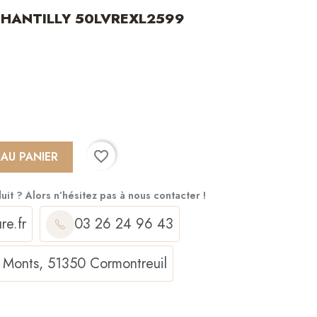
CHANTILLY 50LVREXL2599
favorite_border
 AU PANIER
duit ?
Alors n’hésitez pas à nous contacter !
re.fr
03 26 24 96 43
 Monts, 51350 Cormontreuil