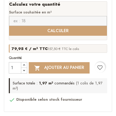
Calculez votre quantité
Surface souhaitée en m²
CALCULER
79,95 € / m² TTC
157,50 € TTC le colis
Quantité
favorite_border
AJOUTER AU PANIER

Surface totale :
1,97 m²
commandés
(1 colis de 1,97
m²)
Disponible selon stock fournisseur
