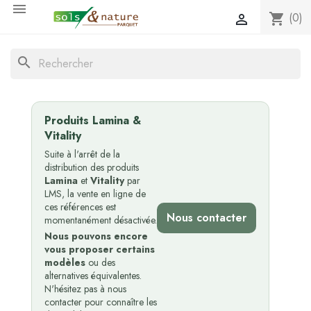

(0)
shopping_cart

search
Produits Lamina &
Vitality
Suite à l'arrêt de la
distribution des produits
Lamina
et
Vitality
par
LMS, la vente en ligne de
ces références est
Nous contacter
momentanément désactivée.
Nous pouvons encore
vous proposer certains
modèles
ou des
alternatives équivalentes.
N'hésitez pas à nous
contacter pour connaître les