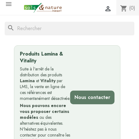

(0)
shopping_cart

search
Produits Lamina &
Vitality
Suite à l'arrêt de la
distribution des produits
Lamina
et
Vitality
par
LMS, la vente en ligne de
ces références est
Nous contacter
momentanément désactivée.
Nous pouvons encore
vous proposer certains
modèles
ou des
alternatives équivalentes.
N'hésitez pas à nous
contacter pour connaître les