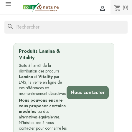

(0)
shopping_cart

search
Produits Lamina &
Vitality
Suite à l'arrêt de la
distribution des produits
Lamina
et
Vitality
par
LMS, la vente en ligne de
ces références est
Nous contacter
momentanément désactivée.
Nous pouvons encore
vous proposer certains
modèles
ou des
alternatives équivalentes.
N'hésitez pas à nous
contacter pour connaître les