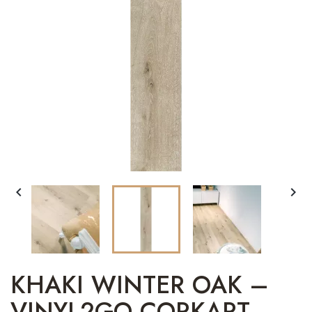


KHAKI WINTER OAK –
VINYL2GO CORKART