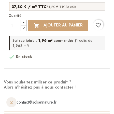
37,80 € / m² TTC
74,20 € TTC le colis
Quantité
favorite_border
AJOUTER AU PANIER

Surface totale :
1,96 m²
commandés
(1 colis de
1,963 m²)
En stock

Vous souhaitez utiliser ce produit ?
Alors n’hésitez pas à nous contacter !
contact@solsetnature.fr