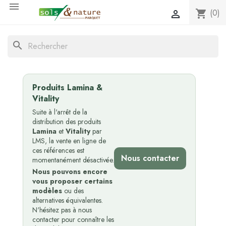

(0)
shopping_cart

search
Produits Lamina &
Vitality
Suite à l'arrêt de la
distribution des produits
Lamina
et
Vitality
par
LMS, la vente en ligne de
ces références est
Nous contacter
momentanément désactivée.
Nous pouvons encore
vous proposer certains
modèles
ou des
alternatives équivalentes.
N'hésitez pas à nous
contacter pour connaître les