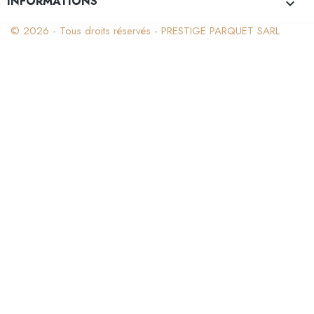
INFORMATIONS
keyboard_arrow_down
© 2026 - Tous droits réservés - PRESTIGE PARQUET SARL