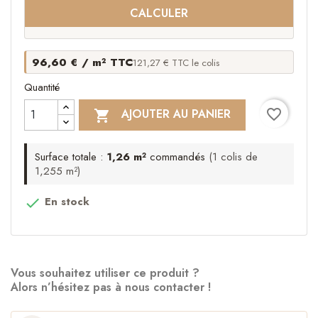
CALCULER
96,60 € / m² TTC
121,27 € TTC le colis
Quantité
favorite_border
AJOUTER AU PANIER

Surface totale :
1,26 m²
commandés
(1 colis de
1,255 m²)
En stock

Vous souhaitez utiliser ce produit ?
Alors n’hésitez pas à nous contacter !