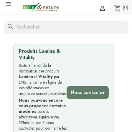

(0)
shopping_cart

search
Produits Lamina &
Vitality
Suite à l'arrêt de la
distribution des produits
Lamina
et
Vitality
par
LMS, la vente en ligne de
ces références est
Nous contacter
momentanément désactivée.
Nous pouvons encore
vous proposer certains
modèles
ou des
alternatives équivalentes.
N'hésitez pas à nous
contacter pour connaître les