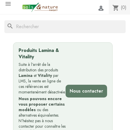

(0)
shopping_cart

search
Produits Lamina &
Vitality
Suite à l'arrêt de la
distribution des produits
Lamina
et
Vitality
par
LMS, la vente en ligne de
ces références est
Nous contacter
momentanément désactivée.
Nous pouvons encore
vous proposer certains
modèles
ou des
alternatives équivalentes.
N'hésitez pas à nous
contacter pour connaître les