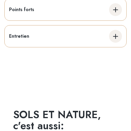
Points forts
Surface en chêne sablé ; relief décoratif ; pose murale
directe.
Entretien
Dépoussiérage au plumeau ou serviette bien essorée,
sans frotter.
SOLS ET NATURE,
c'est aussi: