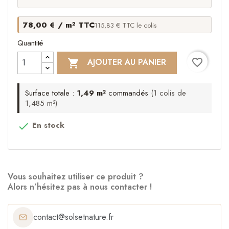
78,00 € / m² TTC
115,83 € TTC le colis
Quantité
favorite_border
AJOUTER AU PANIER

Surface totale :
1,49 m²
commandés
(1 colis de
1,485 m²)
En stock

Vous souhaitez utiliser ce produit ?
Alors n’hésitez pas à nous contacter !
contact@solsetnature.fr