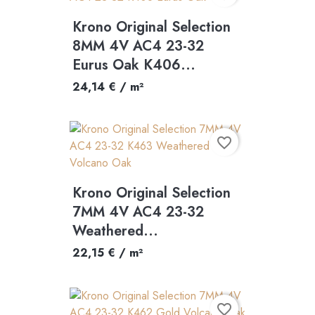
Krono Original Selection
8MM 4V AC4 23-32
Eurus Oak K406...
24,14 € / m²
favorite_border
Krono Original Selection
7MM 4V AC4 23-32
Weathered...
22,15 € / m²
favorite_border