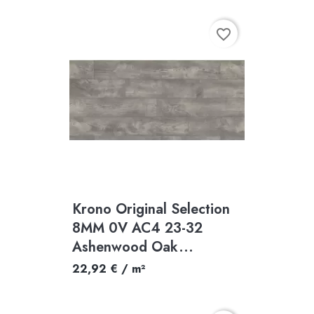
favorite_border
Krono Original Selection
8MM 0V AC4 23-32
Ashenwood Oak...
22,92 € / m²