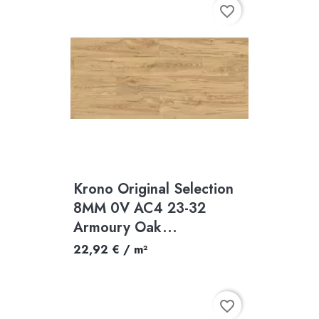
favorite_border
Krono Original Selection
8MM 0V AC4 23-32
Armoury Oak...
22,92 € / m²
favorite_border