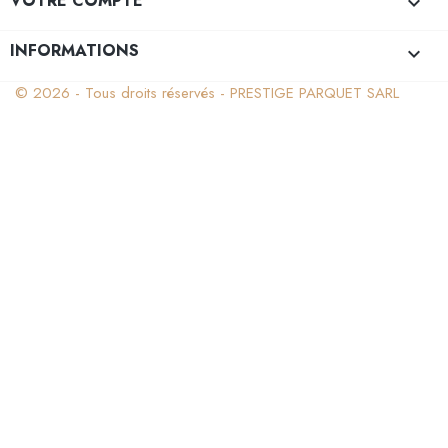
VOTRE COMPTE

INFORMATIONS
keyboard_arrow_down
© 2026 - Tous droits réservés - PRESTIGE PARQUET SARL