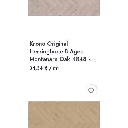
Krono Original
Herringbone 8 Aged
Montanara Oak K848 -...
34,34 € / m²
favorite_border