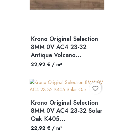
Krono Original Selection
8MM 0V AC4 23-32
Antique Volcano...
22,92 € / m²
favorite_border
Krono Original Selection
8MM 0V AC4 23-32 Solar
Oak K405...
22,92 € / m²