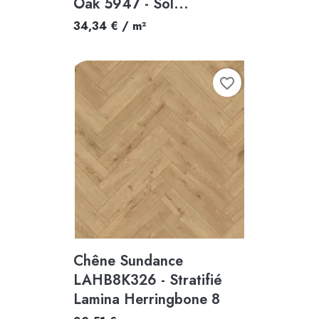
Oak 5947 - Sol...
34,34 € / m²
favorite_border
Chêne Sundance
LAHB8K326 - Stratifié
Lamina Herringbone 8