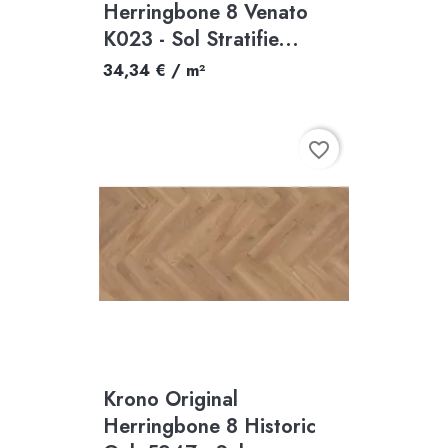
Herringbone 8 Venato
K023 - Sol Stratifie...
34,34 € / m²
favorite_border
Krono Original
Herringbone 8 Historic