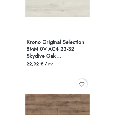
Krono Original Selection
8MM 0V AC4 23-32
Skydive Oak...
22,92 € / m²
favorite_border