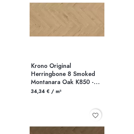
Krono Original
Herringbone 8 Smoked
Montanara Oak K850 -...
34,34 € / m²
favorite_border