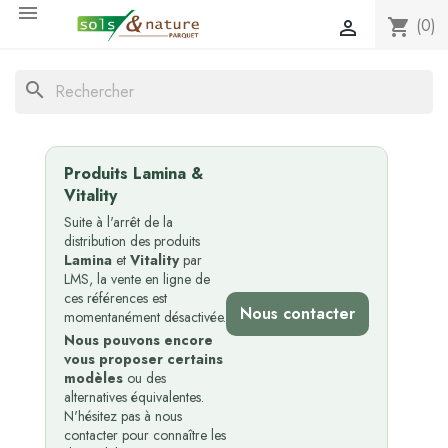

(0)
shopping_cart

search
Produits Lamina &
Vitality
Suite à l'arrêt de la
distribution des produits
Lamina
et
Vitality
par
LMS, la vente en ligne de
ces références est
Nous contacter
momentanément désactivée.
Nous pouvons encore
vous proposer certains
modèles
ou des
alternatives équivalentes.
N'hésitez pas à nous
contacter pour connaître les