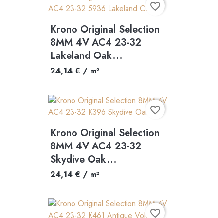
favorite_border
Krono Original Selection
8MM 4V AC4 23-32
Lakeland Oak...
24,14 € / m²
favorite_border
Krono Original Selection
8MM 4V AC4 23-32
Skydive Oak...
24,14 € / m²
favorite_border