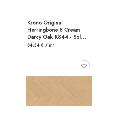
Krono Original
Herringbone 8 Cream
Darcy Oak K844 - Sol...
34,34 € / m²
favorite_border