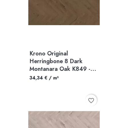
Krono Original
Herringbone 8 Dark
Montanara Oak K849 -...
34,34 € / m²
favorite_border