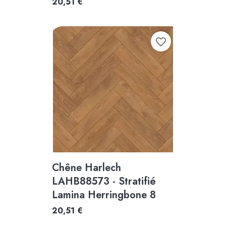
20,51 €
favorite_border
Chêne Harlech
LAHB88573 - Stratifié
Lamina Herringbone 8
20,51 €