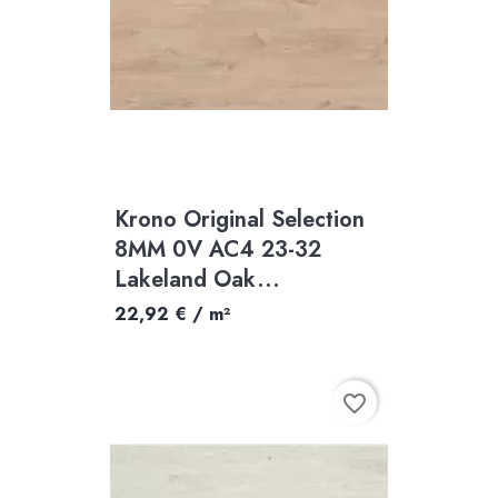
Krono Original Selection
8MM 0V AC4 23-32
Lakeland Oak...
22,92 € / m²
favorite_border