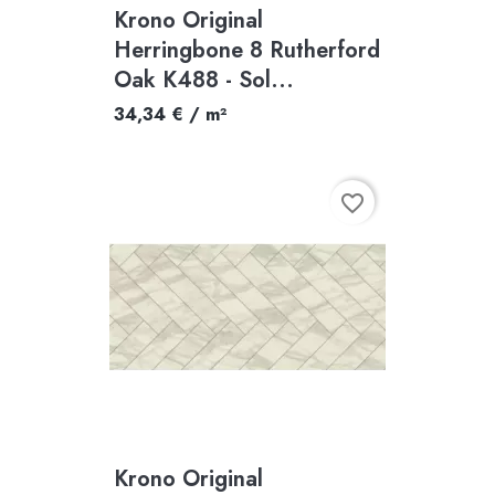
Krono Original
Herringbone 8 Rutherford
Oak K488 - Sol...
34,34 € / m²
favorite_border
Krono Original