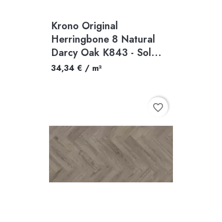
Krono Original
Herringbone 8 Natural
Darcy Oak K843 - Sol...
34,34 € / m²
favorite_border