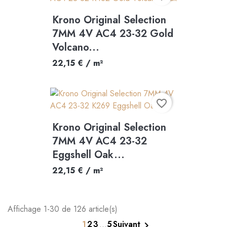
Krono Original Selection
7MM 4V AC4 23-32 Gold
Volcano...
22,15 € / m²
favorite_border
Krono Original Selection
7MM 4V AC4 23-32
Eggshell Oak...
22,15 € / m²
Affichage 1-30 de 126 article(s)
1
2
3
…
5
Suivant
