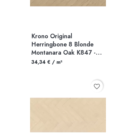
Krono Original
Herringbone 8 Blonde
Montanara Oak K847 -...
34,34 € / m²
favorite_border