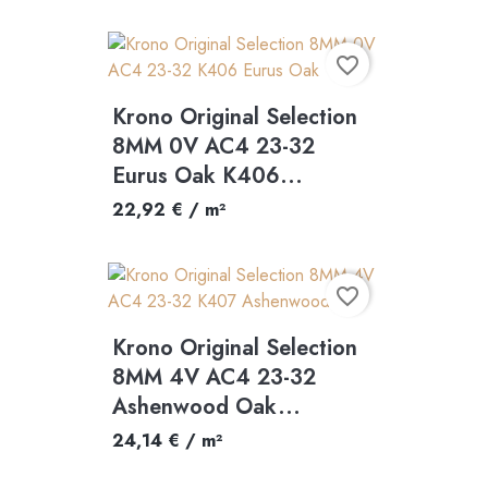
favorite_border
Krono Original Selection
8MM 0V AC4 23-32
Eurus Oak K406...
22,92 € / m²
favorite_border
Krono Original Selection
8MM 4V AC4 23-32
Ashenwood Oak...
24,14 € / m²