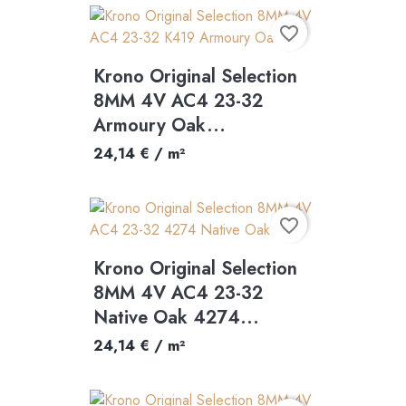
favorite_border
Krono Original Selection
8MM 4V AC4 23-32
Armoury Oak...
24,14 € / m²
favorite_border
Krono Original Selection
8MM 4V AC4 23-32
Native Oak 4274...
24,14 € / m²