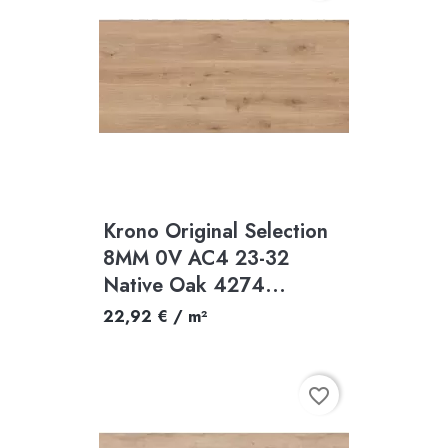
Krono Original Selection
8MM 0V AC4 23-32
Native Oak 4274...
22,92 € / m²
favorite_border