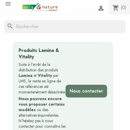

(0)
shopping_cart

search
Produits Lamina &
Vitality
Suite à l'arrêt de la
distribution des produits
Lamina
et
Vitality
par
LMS, la vente en ligne de
ces références est
Nous contacter
momentanément désactivée.
Nous pouvons encore
vous proposer certains
modèles
ou des
alternatives équivalentes.
N'hésitez pas à nous
contacter pour connaître les