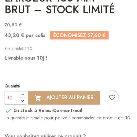
BRUT – STOCK LIMITÉ
70,80 €
43,20 € par colis
ÉCONOMISEZ 27,60 €
Prix affiché TTC
Livrable sous 10j !
Quantité
favorite_border
AJOUTER AU PANIER

En stock à Reims-Cormontreuil

La quantité minimale pour pouvoir commander ce produit est 10.
Vous souhaitez utiliser ce produit ?