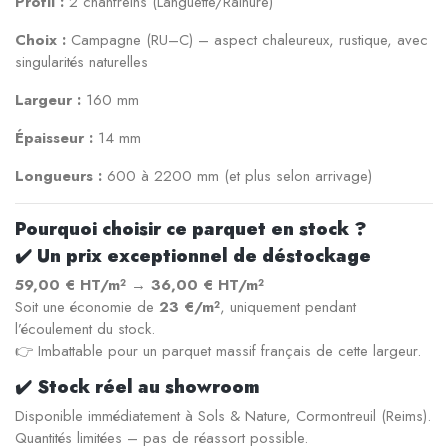
Profil :
2 chanfreins (Languette/Rainure)
Choix :
Campagne (RU–C) – aspect chaleureux, rustique, avec
singularités naturelles
Largeur :
160 mm
Épaisseur :
14 mm
Longueurs :
600 à 2200 mm (et plus selon arrivage)
Pourquoi choisir ce parquet en stock ?
✔️
Un prix exceptionnel de déstockage
59,00 € HT/m²
→
36,00 € HT/m²
Soit une économie de
23 €/m²
, uniquement pendant
l’écoulement du stock.
👉 Imbattable pour un parquet massif français de cette largeur.
✔️
Stock réel au showroom
Disponible immédiatement à Sols & Nature, Cormontreuil (Reims).
Quantités limitées – pas de réassort possible.