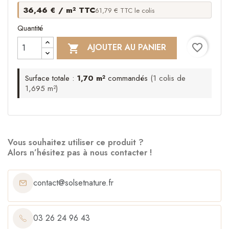
36,46 € / m² TTC
61,79 € TTC le colis
Quantité
favorite_border
AJOUTER AU PANIER

Surface totale :
1,70 m²
commandés
(1 colis de
1,695 m²)
Vous souhaitez utiliser ce produit ?
Alors n’hésitez pas à nous contacter !
contact@solsetnature.fr
03 26 24 96 43