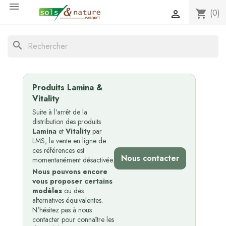

(0)
shopping_cart

search
Produits Lamina &
Vitality
Suite à l'arrêt de la
distribution des produits
Lamina
et
Vitality
par
LMS, la vente en ligne de
ces références est
Nous contacter
momentanément désactivée.
Nous pouvons encore
vous proposer certains
modèles
ou des
alternatives équivalentes.
N'hésitez pas à nous
contacter pour connaître les