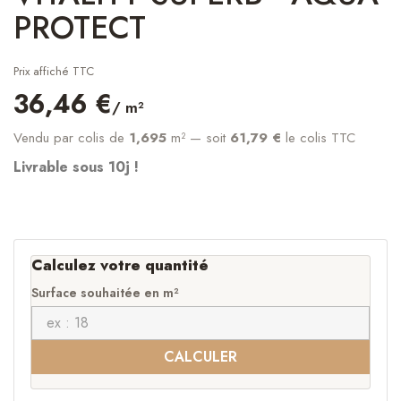
PROTECT
Prix affiché TTC
36,46 €
/ m²
Vendu par colis de
1,695
m²
— soit
61,79 €
le colis TTC
Livrable sous 10j !
Calculez votre quantité
Surface souhaitée en m²
CALCULER