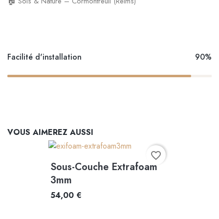
🏠 Sols & Nature – Cormontreuil (Reims)
Facilité d'installation
90%
VOUS AIMEREZ AUSSI
favorite_border
Sous-Couche Extrafoam
3mm
54,00 €