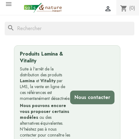

(0)
shopping_cart

search
Produits Lamina &
Vitality
Suite à l'arrêt de la
distribution des produits
Lamina
et
Vitality
par
LMS, la vente en ligne de
ces références est
Nous contacter
momentanément désactivée.
Nous pouvons encore
vous proposer certains
modèles
ou des
alternatives équivalentes.
N'hésitez pas à nous
contacter pour connaître les