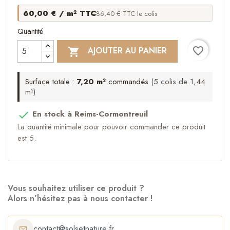
60,00 € / m² TTC
86,40 € TTC le colis
Quantité
favorite_border
AJOUTER AU PANIER

Surface totale :
7,20 m²
commandés
(5 colis de 1,44
m²)
En stock à Reims-Cormontreuil

La quantité minimale pour pouvoir commander ce produit
est 5.
Vous souhaitez utiliser ce produit ?
Alors n’hésitez pas à nous contacter !
contact@solsetnature.fr