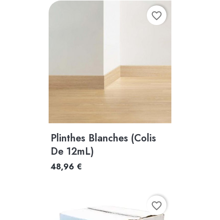
favorite_border
Plinthes Blanches (colis
De 12mL)
48,96 €
favorite_border